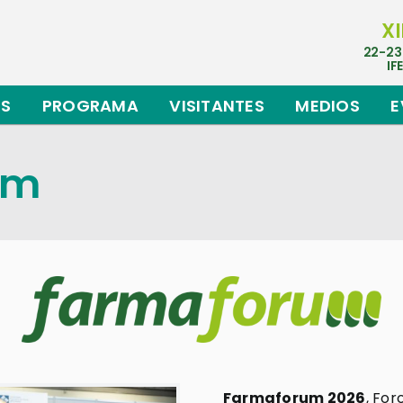
XI
22-23
IF
ES
PROGRAMA
VISITANTES
MEDIOS
E
um
Farmaforum 2026
, For