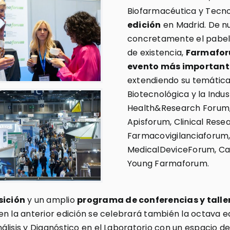
Biofarmacéutica y Tecno
edición
en Madrid. De nu
concretamente el pabelló
de existencia,
Farmafor
evento más importante
extendiendo su temática 
Biotecnológica y la Indu
Health&Research Forum,
Apisforum, Clinical Rese
Farmacovigilanciaforum,
MedicalDeviceForum, Ca
Young Farmaforum.
sición
y un amplio
programa de conferencias y talle
 en la anterior edición se celebrará también la octava 
lisis y Diagnóstico en el Laboratorio con un espacio d