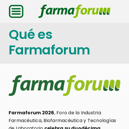
Saltar
al
contenido
Qué es
Farmaforum
Farmaforum 2026
, Foro de la Industria
Farmacéutica, Biofarmacéutica y Tecnologías
de Laboratorio
celebra su duodécima