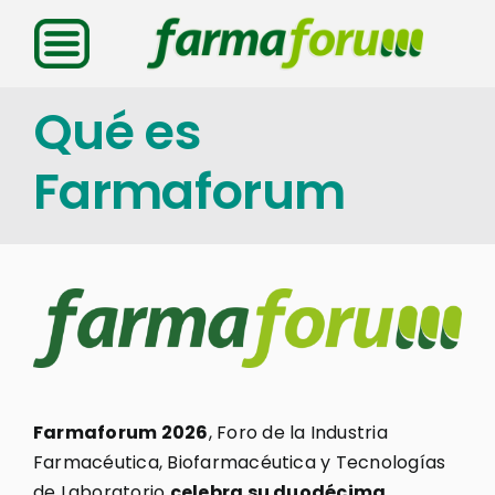
Saltar
al
contenido
Qué es
Farmaforum
Farmaforum 2026
, Foro de la Industria
Farmacéutica, Biofarmacéutica y Tecnologías
de Laboratorio
celebra su duodécima