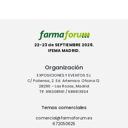
gilancia
hay
de
a
verdadera
septiembre
autonomí
sanitaria”
22-23 de SEPTIEMBRE 2026.
IFEMA MADRID.
Organización
EXPOSICIONES Y EVENTOS S.L
C/ Pollensa, 2. Ed. Artemisa. Oficina 12.
28290 – Las Rozas, Madrid
Tlf. 916308591 / 686913934
Temas comerciales
comercial@farmaforum.es
672050625