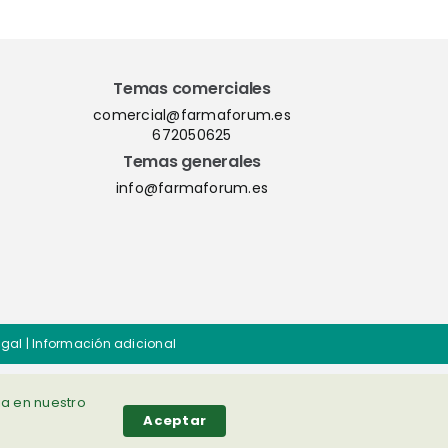
Temas comerciales
comercial@farmaforum.es
672050625
Temas generales
info@farmaforum.es
egal
|
Información adicional
ia en nuestro
Aceptar