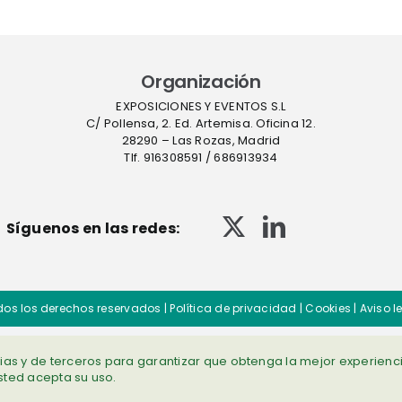
Organización
EXPOSICIONES Y EVENTOS S.L
C/ Pollensa, 2. Ed. Artemisa. Oficina 12.
28290 – Las Rozas, Madrid
Tlf. 916308591 / 686913934
Síguenos en las redes:
dos los derechos reservados |
Política de privacidad
|
Cookies
|
Aviso l
opias y de terceros para garantizar que obtenga la mejor experienc
 usted acepta su uso.