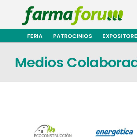
Saltar
al
contenido
FERIA
PATROCINIOS
EXPOSITOR
Medios Colabora