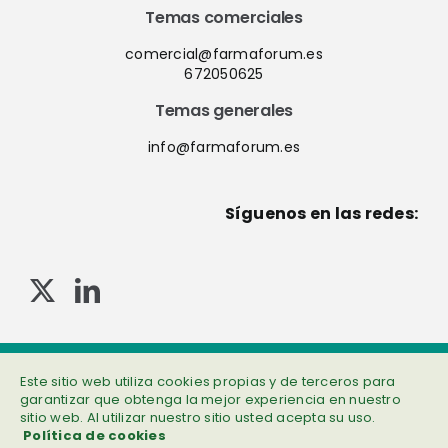
Temas comerciales
comercial@farmaforum.es
672050625
Temas generales
info@farmaforum.es
Síguenos en las redes:
© Copyright 2013-2023 . Todos los derechos reservados
Este sitio web utiliza cookies propias y de terceros para
Política de privacidad
|
Cookies
|
Aviso legal
|
Información adicional
garantizar que obtenga la mejor experiencia en nuestro
sitio web. Al utilizar nuestro sitio usted acepta su uso.
Política de cookies