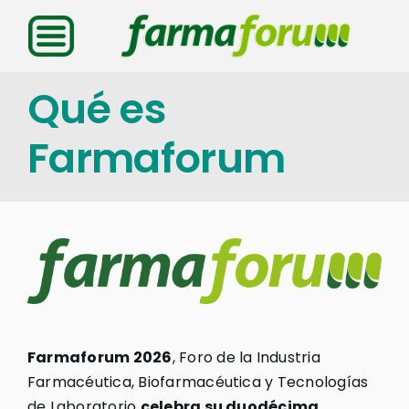
Saltar
al
contenido
Qué es
Farmaforum
Farmaforum 2026
, Foro de la Industria
Farmacéutica, Biofarmacéutica y Tecnologías
de Laboratorio
celebra su duodécima