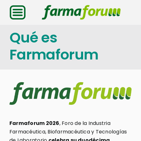
Saltar
al
contenido
Qué es
Farmaforum
Farmaforum 2026
, Foro de la Industria
Farmacéutica, Biofarmacéutica y Tecnologías
de Laboratorio
celebra su duodécima