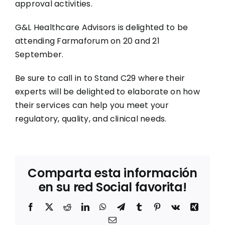
approval activities.
G&L Healthcare Advisors is delighted to be
attending Farmaforum on 20 and 21
September.
Be sure to call in to Stand C29 where their
experts will be delighted to elaborate on how
their services can help you meet your
regulatory, quality, and clinical needs.
Comparta esta información
en su red Social favorita!
Facebook
X
Reddit
LinkedIn
WhatsApp
Telegram
Tumblr
Pinterest
Vk
Xing
Correo