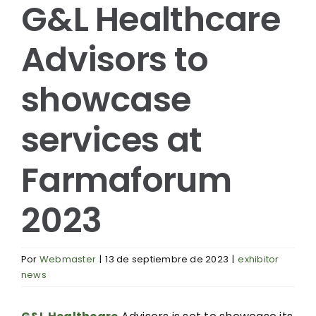
G&L Healthcare
con la
InstaFlux™
etiqueta
en
l
Advisors to
ecológica
Farmafor
ACT
showcase
services at
Farmaforum
2023
Por
Webmaster
|
13 de septiembre de 2023
|
exhibitor
news