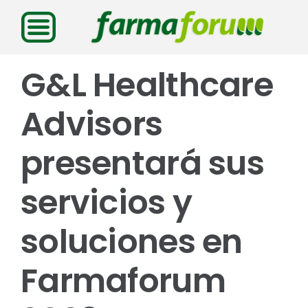
Saltar
al
contenido
G&L Healthcare
Advisors
presentará sus
servicios y
soluciones en
Farmaforum