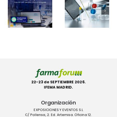
s
Bio-One
presentar
certifica
el sistema
s
otros 101
Thermo
e
productos
Scientific™
con la
InstaFlux™
etiqueta
en
l
ecológica
Farmafor
ACT
22-23 de SEPTIEMBRE 2026.
IFEMA MADRID.
Organización
EXPOSICIONES Y EVENTOS S.L
C/ Pollensa, 2. Ed. Artemisa. Oficina 12.