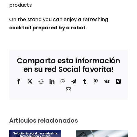
products
On the stand you can enjoy a refreshing
cocktail prepared by a robot
.
Comparta esta información
en su red Social favorita!
Facebook
X
Reddit
LinkedIn
WhatsApp
Telegram
Tumblr
Pinterest
Vk
Xing
Correo
electrónico
Sostenibilidad
en el
Thermo
Artículos relacionados
rum
laboratorio:
Fisher
Greiner
Scientific