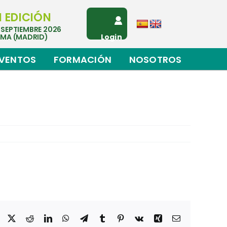
I EDICIÓN
 SEPTIEMBRE 2026
EMA (MADRID)
Login
VENTOS
FORMACIÓN
NOSOTROS
Facebook
X
Reddit
LinkedIn
WhatsApp
Telegram
Tumblr
Pinterest
Vk
Xing
Correo
electrónico