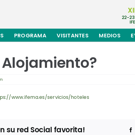
XI
22-23
IF
ES
PROGRAMA
VISITANTES
MEDIOS
E
 Alojamiento?
um
ps://www.ifema.es/servicios/hoteles
su red Social favorita!