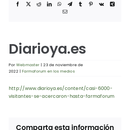
Facebook
X
Reddit
LinkedIn
WhatsApp
Telegram
Tumblr
Pinterest
Vk
Xing
Correo
electrónico
Diarioya.es
Por
Webmaster
|
23 de noviembre de
2022
|
Farmaforum en los medios
http://www.diarioya.es/content/casi-6000-
visitantes-se-acercaron-hasta-farmaforum
Comparta esta información