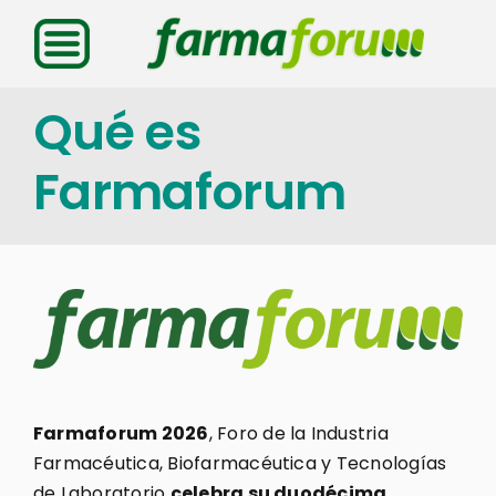
Saltar
al
contenido
Qué es
Farmaforum
Farmaforum 2026
, Foro de la Industria
Farmacéutica, Biofarmacéutica y Tecnologías
de Laboratorio
celebra su duodécima