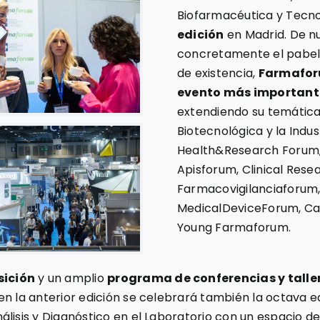
Biofarmacéutica y Tecno
edición
en Madrid. De nu
concretamente el pabelló
de existencia,
Farmafor
evento más importante
extendiendo su temática 
Biotecnológica y la Indu
Health&Research Forum,
Apisforum, Clinical Rese
Farmacovigilanciaforum,
MedicalDeviceForum, Ca
Young Farmaforum.
sición
y un amplio
programa de conferencias y talle
 en la anterior edición se celebrará también la octava 
lisis y Diagnóstico en el Laboratorio con un espacio d