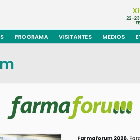
XI
22-23
IF
ES
PROGRAMA
VISITANTES
MEDIOS
E
um
Farmaforum 2026
, For