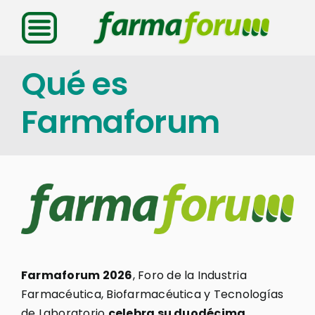
Saltar
al
contenido
Qué es
Farmaforum
Farmaforum 2026
, Foro de la Industria
Farmacéutica, Biofarmacéutica y Tecnologías
de Laboratorio
celebra su duodécima