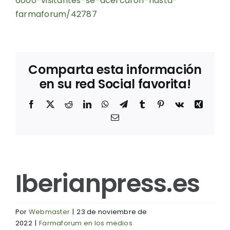
6000-visitantes-se-acercaron-hasta-
farmaforum/42787
Comparta esta información
en su red Social favorita!
Facebook
X
Reddit
LinkedIn
WhatsApp
Telegram
Tumblr
Pinterest
Vk
Xing
Correo
electrónico
Iberianpress.es
Por
Webmaster
|
23 de noviembre de
2022
|
Farmaforum en los medios