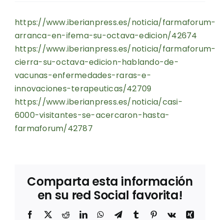
https://www.iberianpress.es/noticia/farmaforum-
arranca-en-ifema-su-octava-edicion/42674
https://www.iberianpress.es/noticia/farmaforum-
cierra-su-octava-edicion-hablando-de-
vacunas-enfermedades-raras-e-
innovaciones-terapeuticas/42709
https://www.iberianpress.es/noticia/casi-
6000-visitantes-se-acercaron-hasta-
farmaforum/42787
Comparta esta información
en su red Social favorita!
Facebook
X
Reddit
LinkedIn
WhatsApp
Telegram
Tumblr
Pinterest
Vk
Xing