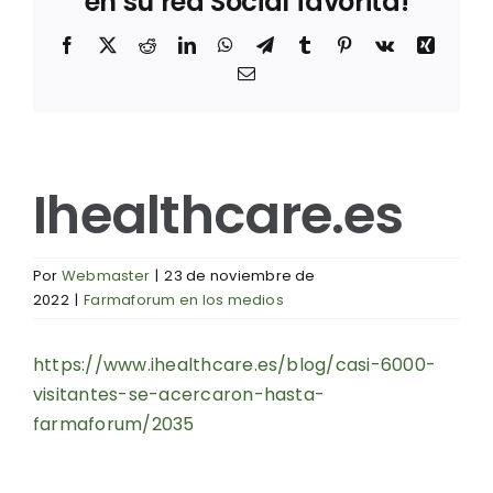
en su red Social favorita!
Facebook
X
Reddit
LinkedIn
WhatsApp
Telegram
Tumblr
Pinterest
Vk
Xing
Correo
electrónico
Ihealthcare.es
Por
Webmaster
|
23 de noviembre de
2022
|
Farmaforum en los medios
https://www.ihealthcare.es/blog/casi-6000-
visitantes-se-acercaron-hasta-
farmaforum/2035