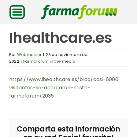
Saltar
al
contenido
Ihealthcare.es
Por
Webmaster
|
23 de noviembre de
2022
|
Farmaforum in the media
https://www.ihealthcare.es/blog/casi-6000-
visitantes-se-acercaron-hasta-
farmaforum/2035
Comparta esta información