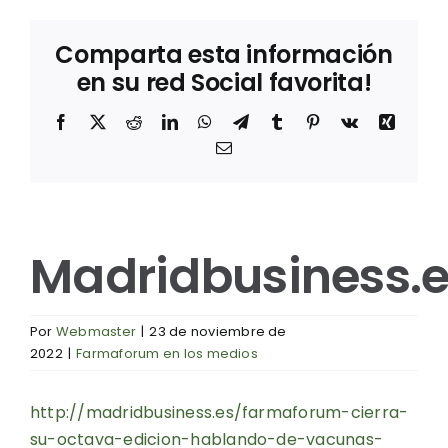
Comparta esta información
en su red Social favorita!
Facebook
X
Reddit
LinkedIn
WhatsApp
Telegram
Tumblr
Pinterest
Vk
Xing
Correo
electrónico
Madridbusiness.
Por
Webmaster
|
23 de noviembre de
2022
|
Farmaforum en los medios
http://madridbusiness.es/farmaforum-cierra-
su-octava-edicion-hablando-de-vacunas-