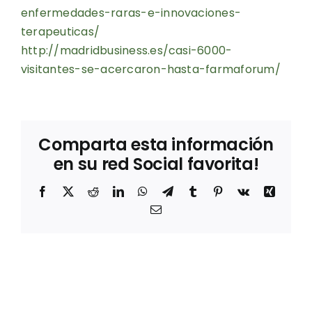
enfermedades-raras-e-innovaciones-
terapeuticas/
http://madridbusiness.es/casi-6000-
visitantes-se-acercaron-hasta-farmaforum/
Comparta esta información
en su red Social favorita!
Facebook
X
Reddit
LinkedIn
WhatsApp
Telegram
Tumblr
Pinterest
Vk
Xing
Correo
electrónico