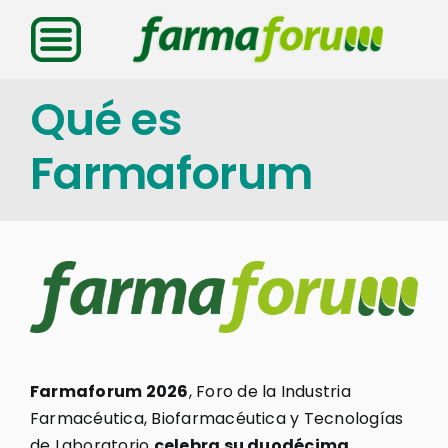
Saltar
al
contenido
Qué es
Farmaforum
Farmaforum 2026
, Foro de la Industria
Farmacéutica, Biofarmacéutica y Tecnologías
de Laboratorio
celebra su duodécima