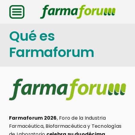
Saltar
al
contenido
Qué es
Farmaforum
Farmaforum 2026
, Foro de la Industria
Farmacéutica, Biofarmacéutica y Tecnologías
de Laboratorio
celebra su duodécima