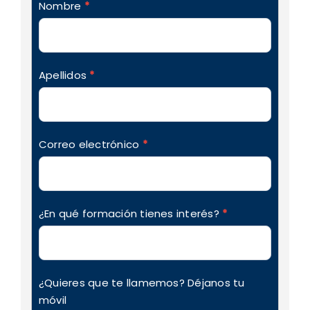
formulario_contacto_formacion
Nombre
*
Apellidos
*
Correo electrónico
*
¿En qué formación tienes interés?
*
¿Quieres que te llamemos? Déjanos tu
móvil