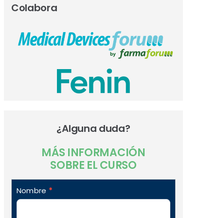
Colabora
¿Alguna duda?
MÁS INFORMACIÓN
SOBRE EL CURSO
formulario_contacto_formacion
Nombre
*