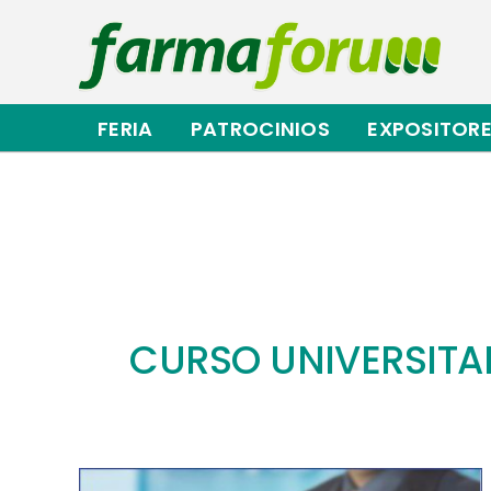
Saltar
al
contenido
FERIA
PATROCINIOS
EXPOSITOR
CURSO UNIVERSITAR