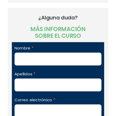
¿Alguna duda?
MÁS INFORMACIÓN
SOBRE EL CURSO
formulario_contacto_formacion
Nombre
*
Apellidos
*
Correo electrónico
*