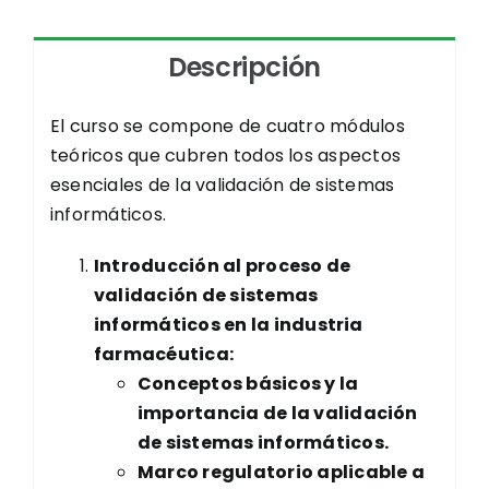
Acepto los Vectera
[términos]
y
[política
Descripción
de privacidad]
.
*
Acepto
El curso se compone de cuatro módulos
teóricos que cubren todos los aspectos
esenciales de la validación de sistemas
informáticos.
Introducción al proceso de
Enviar
validación de sistemas
informáticos en la industria
farmacéutica:
Conceptos básicos y la
importancia de la validación
de sistemas informáticos.
Marco regulatorio aplicable a