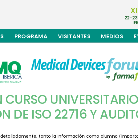
XI
22-23
IF
ES
PROGRAMA
VISITANTES
MEDIOS
E
N CURSO UNIVERSITARIO
 DE ISO 22716 Y AUDIT
ón detalladamente, tanto la información como alumno (importan