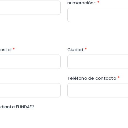
numeración-
*
postal
*
Ciudad
*
Teléfono de contacto
*
ediante FUNDAE?