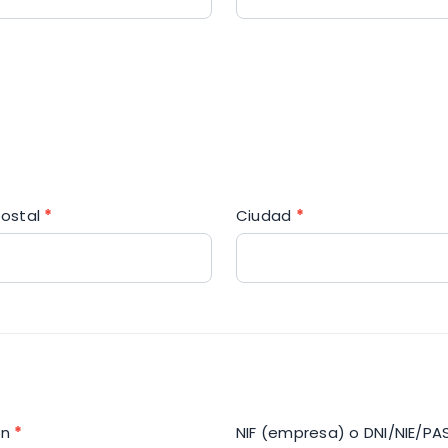
postal
*
Ciudad
*
ón
*
NIF (empresa) o DNI/NIE/PA