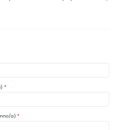
a)
*
lumno/a)
*