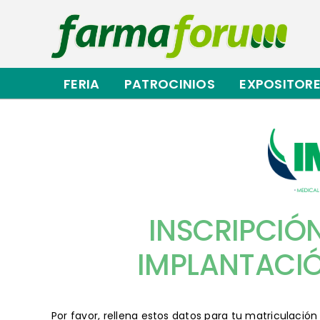
Saltar
al
contenido
FERIA
PATROCINIOS
EXPOSITOR
INSCRIPCIÓ
IMPLANTACIÓN
matricula_cursos_imq
Por favor, rellena estos datos para tu matriculaci