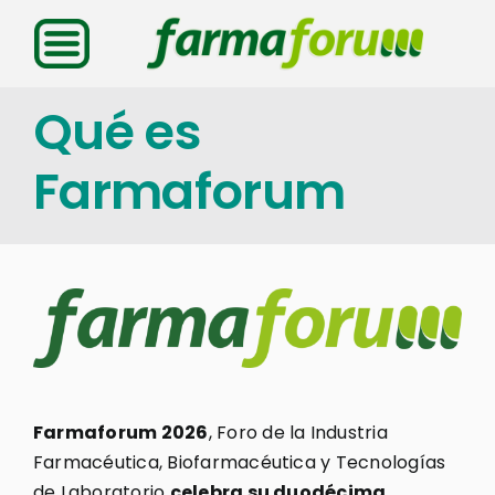
Saltar
al
contenido
Qué es
Farmaforum
Farmaforum 2026
, Foro de la Industria
Farmacéutica, Biofarmacéutica y Tecnologías
de Laboratorio
celebra su duodécima