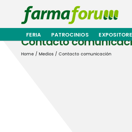
Saltar
al
contenido
FERIA
PATROCINIOS
EXPOSITOR
Contacto comunicac
Home
Medios
Contacto comunicación