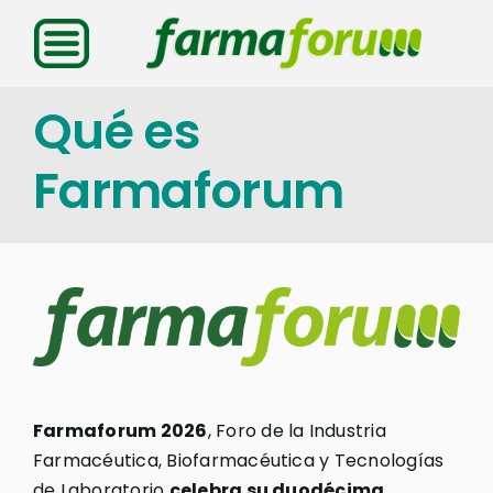
Saltar
al
contenido
Qué es
Farmaforum
Farmaforum 2026
, Foro de la Industria
Farmacéutica, Biofarmacéutica y Tecnologías
de Laboratorio
celebra su duodécima