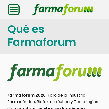
Saltar
al
contenido
Qué es
Farmaforum
Farmaforum 2026
, Foro de la Industria
Farmacéutica, Biofarmacéutica y Tecnologías
de Laboratorio
celebra su duodécima