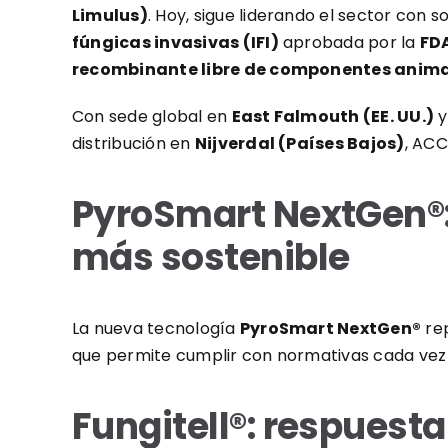
Limulus)
. Hoy, sigue liderando el sector con
fúngicas invasivas (IFI)
aprobada por la
FD
recombinante libre de componentes anim
Con sede global en
East Falmouth (EE. UU.)
y
distribución en
Nijverdal (Países Bajos)
, ACC
PyroSmart NextGen®:
más sostenible
La nueva tecnología
PyroSmart NextGen®
rep
que permite cumplir con normativas cada vez m
Fungitell®: respuest