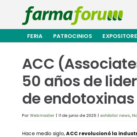
Saltar
al
contenido
FERIA
PATROCINIOS
EXPOSITOR
ACC (Associate
50 años de lide
de endotoxinas
Por
Webmaster
|
11 de junio de 2025
|
exhibitor news
,
No
Hace medio siglo,
ACC revolucionó la indust