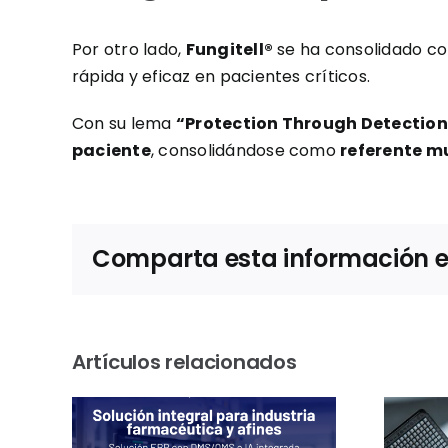
Por otro lado,
Fungitell®
se ha consolidado co
rápida y eficaz en pacientes críticos.
Con su lema
“Protection Through Detectio
paciente
, consolidándose como
referente m
Comparta esta información en 
Artículos relacionados
n
Sostenibilidad en