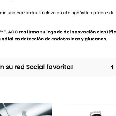
mo una herramienta clave en el diagnóstico precoz de I
n™”
,
ACC reafirma su legado de innovación científi
undial en detección de endotoxinas y glucanos
.
su red Social favorita!
Ibertec
Thermo Fisher
Clean