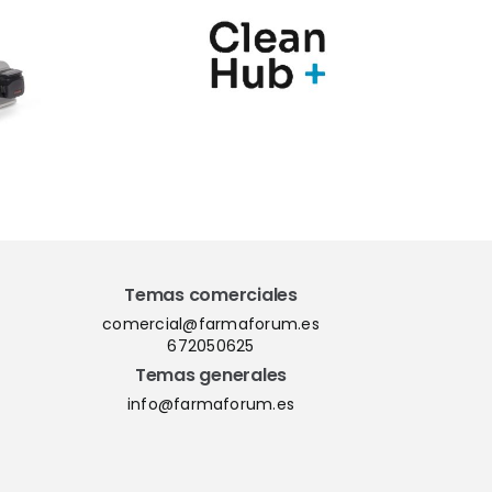
n una
Farmaforum las
ia de
novedades de sus
ras
soluciones
para el
PharmaMe ERP y
l de
la nueva versión
nación
del QMS ShareMe
los
D365
Temas comerciales
comercial@farmaforum.es
672050625
Temas generales
info@farmaforum.es