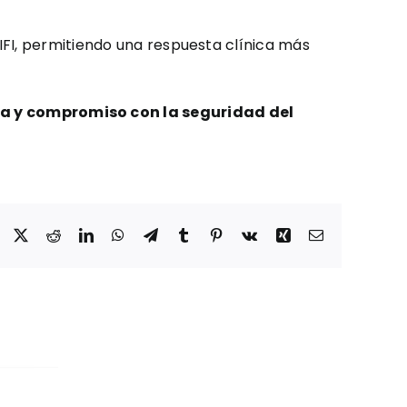
FI, permitiendo una respuesta clínica más
ca y compromiso con la seguridad del
Facebook
X
Reddit
LinkedIn
WhatsApp
Telegram
Tumblr
Pinterest
Vk
Xing
Correo
electrónico
nic y
Marqués
Hub+
presenta en