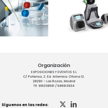
Scientific
expone
presentará el
estrateg
sistema Thermo
barre
Scientific™
sucesivas 
InstaFlux™ en
contro
Farmaforum
contami
en sue
Organización
EXPOSICIONES Y EVENTOS S.L
C/ Pollensa, 2. Ed. Artemisa. Oficina 12.
28290 – Las Rozas, Madrid
Tlf. 916308591 / 686913934
Síguenos en las redes: