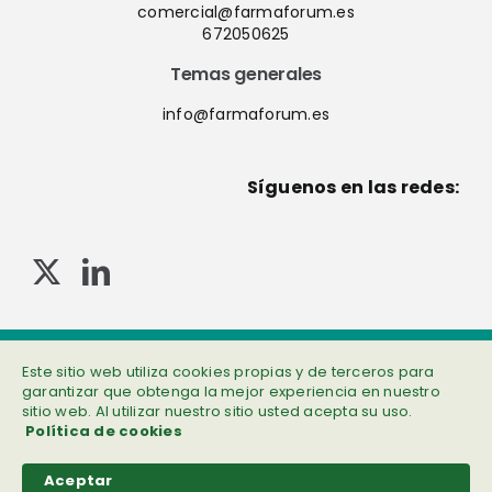
comercial@farmaforum.es
672050625
Temas generales
info@farmaforum.es
Síguenos en las redes:
© Copyright 2013-2023 . Todos los derechos reservados
Política de privacidad
|
Cookies
|
Aviso legal
|
Información adicional
Este sitio web utiliza cookies propias y de terceros para
garantizar que obtenga la mejor experiencia en nuestro
sitio web. Al utilizar nuestro sitio usted acepta su uso.
Política de cookies
Aceptar