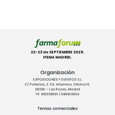
con la
InstaFlux™
etiqueta
en
l
ecológica
Farmafor
ACT
22-23 de SEPTIEMBRE 2026.
IFEMA MADRID.
Organización
EXPOSICIONES Y EVENTOS S.L
C/ Pollensa, 2. Ed. Artemisa. Oficina 12.
28290 – Las Rozas, Madrid
Tlf. 916308591 / 686913934
Temas comerciales