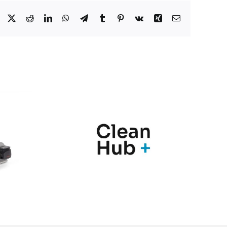
Facebook
X
Reddit
LinkedIn
WhatsApp
Telegram
Tumblr
Pinterest
Vk
Xing
Correo
electrónico
nic y
Marqués
Hub+
presenta en
n una
Farmaforum las
ia de
novedades de sus
ras
soluciones
para el
PharmaMe ERP y
l de
la nueva versión
nación
del QMS ShareMe
los
D365