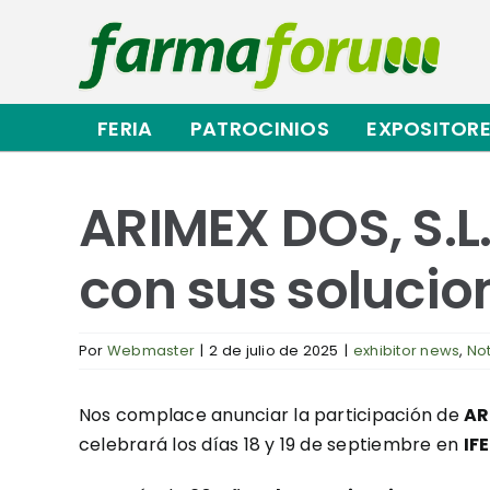
Saltar
al
contenido
FERIA
PATROCINIOS
EXPOSITOR
ARIMEX DOS, S.
con sus solucio
Por
Webmaster
|
2 de julio de 2025
|
exhibitor news
,
Not
Nos complace anunciar la participación de
AR
celebrará los días 18 y 19 de septiembre en
IF