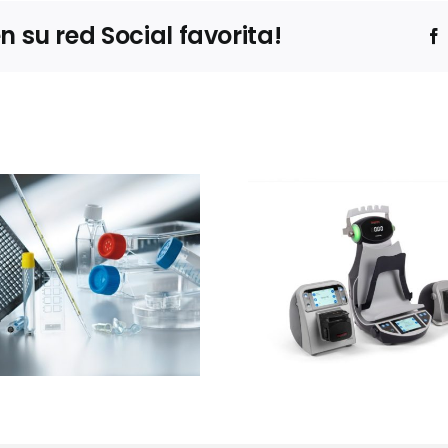
su red Social favorita!
Ibertec
Thermo Fisher
Clean
Scientific
expone
presentará el
estrateg
sistema Thermo
barre
Scientific™
sucesivas 
InstaFlux™ en
contro
Farmaforum
contami
en sue