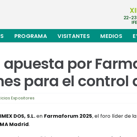
XI
22-23
IF
ES
PROGRAMA
VISITANTES
MEDIOS
E
L. apuesta por Far
nes para el control
icias Expositores
IMEX DOS, S.L.
en
Farmaforum 2025
, el foro líder de 
EMA Madrid
.