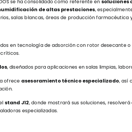
 DOS se ha consolidado como referente en
soluciones
humidificación de altas prestaciones
, especialment
rios, salas blancas, áreas de producción farmacéutica 
ados en tecnología de adsorción con rotor desecante o r
ríticos.
dos
, diseñados para aplicaciones en salas limpias, labo
ía ofrece
asesoramiento técnico especializado
, así
ación.
el
stand J12
, donde mostrará sus soluciones, resolverá
taladoras especializadas.