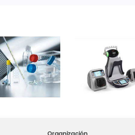
Ibertec
Thermo Fisher
Clean
Scientific
expone
presentará el
estrateg
sistema Thermo
barre
Scientific™
sucesivas 
InstaFlux™ en
contro
Farmaforum
contami
en sue
Organización