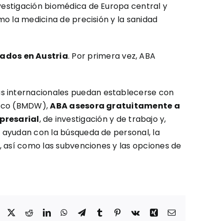
nvestigación biomédica de Europa central y
omo la medicina de precisión y la sanidad
ados en Austria
. Por primera vez, ABA
as internacionales puedan establecerse con
ómico (BMDW),
ABA asesora gratuitamente a
presarial
, de investigación y de trabajo y,
y ayudan con la búsqueda de personal, la
s, así como las subvenciones y las opciones de
Facebook
X
Reddit
LinkedIn
WhatsApp
Telegram
Tumblr
Pinterest
Vk
Xing
Correo
electrónico