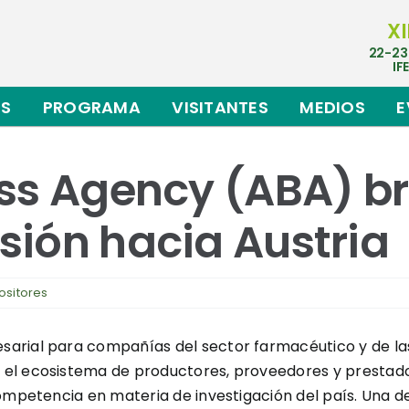
XI
22-23
IF
ES
PROGRAMA
VISITANTES
MEDIOS
E
ess Agency (ABA) b
ión hacia Austria
ositores
arial para compañías del sector farmacéutico y de las
 el ecosistema de productores, proveedores y prestad
competencia en materia de investigación del país. Una