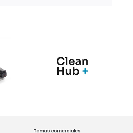
nic y
Marqués
Hub+
presenta en
n una
Farmaforum las
ia de
novedades de sus
ras
soluciones
para el
PharmaMe ERP y
l de
la nueva versión
nación
del QMS ShareMe
los
D365
Temas comerciales