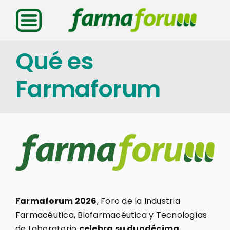
Saltar
al
contenido
Qué es
Farmaforum
Farmaforum 2026
, Foro de la Industria
Farmacéutica, Biofarmacéutica y Tecnologías
de Laboratorio
celebra su duodécima