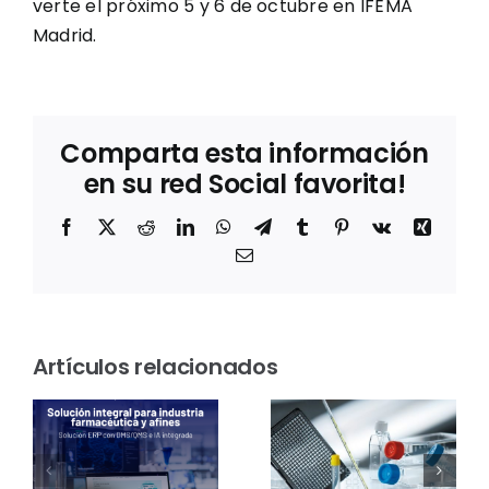
verte el próximo 5 y 6 de octubre en IFEMA
Madrid.
Comparta esta información
en su red Social favorita!
Facebook
X
Reddit
LinkedIn
WhatsApp
Telegram
Tumblr
Pinterest
Vk
Xing
Correo
electrónico
Sostenibilidad
en el
Thermo
Artículos relacionados
rum
laboratorio:
Fisher
Greiner
Scientific
s
Bio-One
presentar
certifica
el sistema