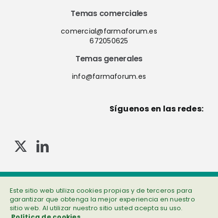
Temas comerciales
comercial@farmaforum.es
672050625
Temas generales
info@farmaforum.es
Síguenos en las redes:
© Copyright 2013-2023 . Todos los derechos reservados
Política de privacidad
|
Cookies
|
Aviso legal
|
Información adicional
Este sitio web utiliza cookies propias y de terceros para
garantizar que obtenga la mejor experiencia en nuestro
sitio web. Al utilizar nuestro sitio usted acepta su uso.
Política de cookies