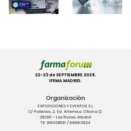
s
otros 101
Thermo
e
productos
Scientific™
con la
InstaFlux™
etiqueta
en
l
ecológica
Farmafor
ACT
22-23 de SEPTIEMBRE 2026.
IFEMA MADRID.
Organización
EXPOSICIONES Y EVENTOS S.L
C/ Pollensa, 2. Ed. Artemisa. Oficina 12.
28290 – Las Rozas, Madrid
Tlf. 916308591 / 686913934