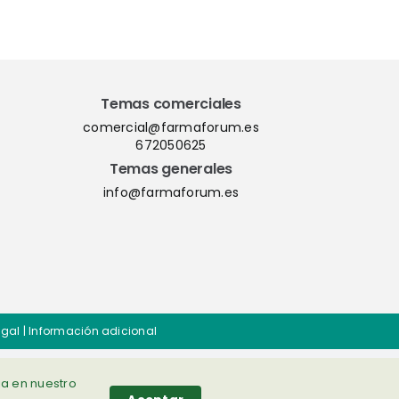
nación
del QMS ShareMe
los
D365
Temas comerciales
comercial@farmaforum.es
672050625
Temas generales
info@farmaforum.es
egal
|
Información adicional
ia en nuestro