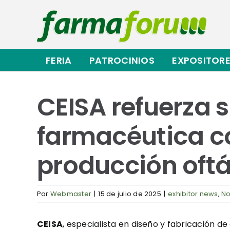
Saltar
al
contenido
FERIA
PATROCINIOS
EXPOSITOR
CEISA refuerza s
farmacéutica c
producción oft
Por
Webmaster
|
15 de julio de 2025
|
exhibitor news
,
No
CEISA
, especialista en diseño y fabricación d