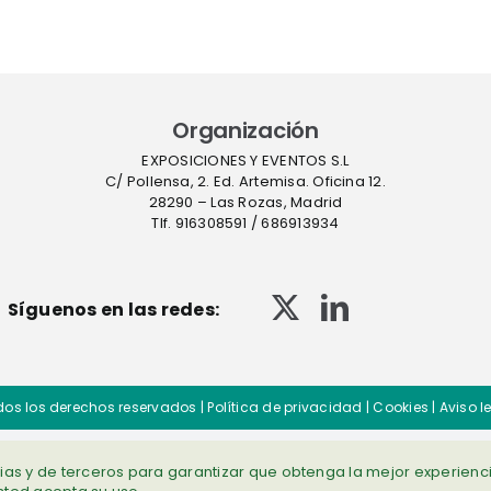
Farmaforum
contami
en sue
Organización
EXPOSICIONES Y EVENTOS S.L
C/ Pollensa, 2. Ed. Artemisa. Oficina 12.
28290 – Las Rozas, Madrid
Tlf. 916308591 / 686913934
Síguenos en las redes:
dos los derechos reservados |
Política de privacidad
|
Cookies
|
Aviso l
opias y de terceros para garantizar que obtenga la mejor experienc