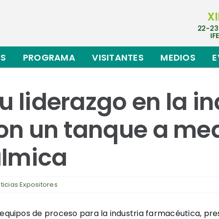
XI
22-23
IF
ES
PROGRAMA
VISITANTES
MEDIOS
E
u liderazgo en la in
on un tanque a me
álmica
ticias Expositores
e equipos de proceso para la industria farmacéutica, pr