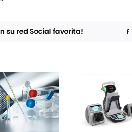
su red Social favorita!
Ibertec
Thermo Fisher
Clean
Scientific
expone
presentará el
estrateg
sistema Thermo
barre
Scientific™
sucesivas 
InstaFlux™ en
contro