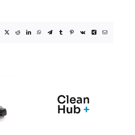
Facebook
X
Reddit
LinkedIn
WhatsApp
Telegram
Tumblr
Pinterest
Vk
Xing
Correo
electrónico
nic y
Marqués
Hub+
presenta en
n una
Farmaforum las
ia de
novedades de sus
ras
soluciones
para el
PharmaMe ERP y
l de
la nueva versión