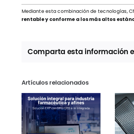
Mediante esta combinación de tecnologías, Ch
rentable y conforme a los más altos están
Comparta esta información en 
Artículos relacionados
n
Sostenibilidad en
las
el laboratorio:
 sus
Greiner Bio-One
s
certifica otros 101