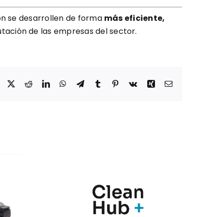
ón se desarrollen de forma
más eficiente,
utación de las empresas del sector.
Facebook
X
Reddit
LinkedIn
WhatsApp
Telegram
Tumblr
Pinterest
Vk
Xing
Correo
electrónico
nic y
Marqués
Hub+
presenta en
n una
Farmaforum las
ia de
novedades de sus
ras
soluciones