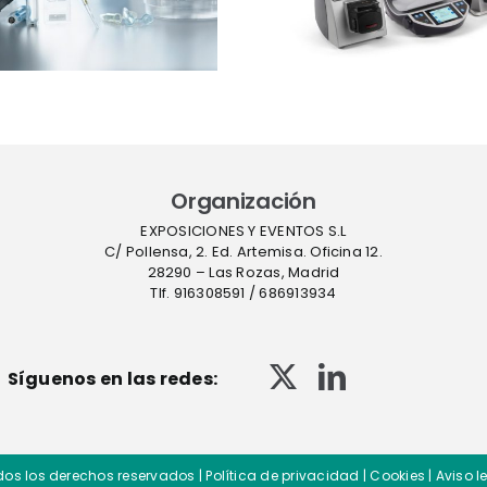
Scientific™
sucesivas 
InstaFlux™ en
contro
Farmaforum
contami
en sue
Organización
EXPOSICIONES Y EVENTOS S.L
C/ Pollensa, 2. Ed. Artemisa. Oficina 12.
28290 – Las Rozas, Madrid
Tlf. 916308591 / 686913934
Síguenos en las redes:
dos los derechos reservados |
Política de privacidad
|
Cookies
|
Aviso l