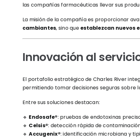
las compañías farmacéuticas llevar sus prod
La misión de la compañía es proporcionar ava
cambiantes
, sino que
establezcan nuevos e
Innovación al servicio
El portafolio estratégico de Charles River in
permitiendo tomar decisiones seguras sobre la
Entre sus soluciones destacan:
🔹
Endosafe®
: pruebas de endotoxinas preci
🔹
Celsis®
: detección rápida de contaminación
🔹
Accugenix®
: identificación microbiana y ti