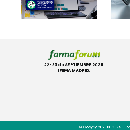
P y
productos con la
sión
etiqueta
reMe
ecológica ACT
22-23 de SEPTIEMBRE 2026.
IFEMA MADRID.
© Copyright 2013-2025 . To