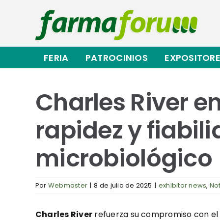
Saltar
al
contenido
FERIA
PATROCINIOS
EXPOSITOR
Charles River e
rapidez y fiabil
microbiológico
Por
Webmaster
|
8 de julio de 2025
|
exhibitor news
,
Not
Charles River
refuerza su compromiso con el d