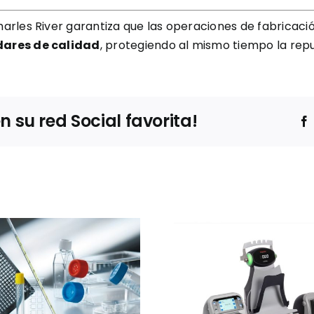
arles River garantiza que las operaciones de fabricaci
dares de calidad
, protegiendo al mismo tiempo la rep
su red Social favorita!
Ibertec
Thermo Fisher
Clean
Scientific
expone
presentará el
estrateg
sistema Thermo
barre