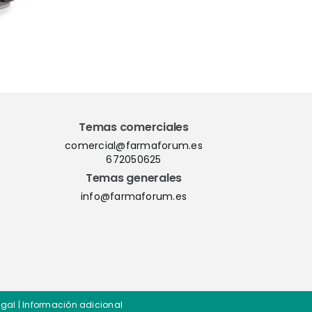
para el
PharmaMe ERP y
l de
la nueva versión
nación
del QMS ShareMe
los
D365
Temas comerciales
comercial@farmaforum.es
672050625
Temas generales
info@farmaforum.es
egal
|
Información adicional