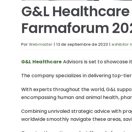
reMe
ecológica ACT
G&L Healthcare 
Farmaforum 20
Por
Webmaster
|
13 de septiembre de 2023
|
exhibitor
G&L Healthcare
Advisors is set to showcase i
The company specializes in delivering top-tier 
With experts throughout the world, G&L suppo
encompassing human and animal health, pharm
Combining unrivaled strategic advice with pra
worldwide smoothly navigate these areas, savi