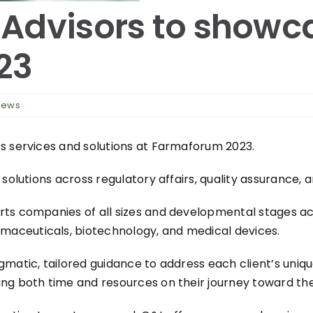
Farmaforum
contami
Advisors to showca
en sue
23
 news
ts services and solutions at Farmaforum 2023.
solutions across regulatory affairs, quality assurance, 
rts companies of all sizes and developmental stages ac
aceuticals, biotechnology, and medical devices.
gmatic, tailored guidance to address each client’s uniq
ng both time and resources on their journey toward thei