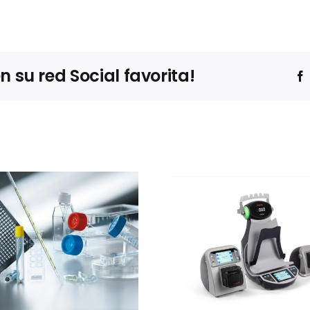
su red Social favorita!
Ibertec
Thermo Fisher
Clean
Scientific
expone
presentará el
estrateg
sistema Thermo
barre
Scientific™
sucesivas 
InstaFlux™ en
contro