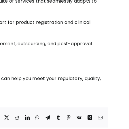
ite of services that seamlessly adapts to
t for product registration and clinical
nagement, outsourcing, and post-approval
s can help you meet your regulatory, quality,
Facebook
X
Reddit
LinkedIn
WhatsApp
Telegram
Tumblr
Pinterest
Vk
Xing
Correo
electrónico