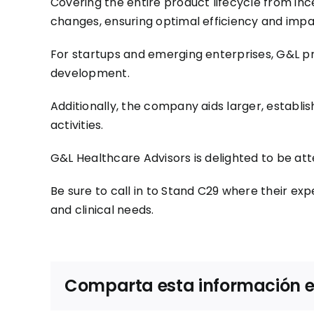
Covering the entire product lifecycle from in
changes, ensuring optimal efficiency and impa
For startups and emerging enterprises, G&L pro
development.
Additionally, the company aids larger, establi
activities.
G&L Healthcare Advisors is delighted to be a
Be sure to call in to Stand C29 where their exp
and clinical needs.
Comparta esta información en 