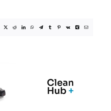
Facebook
X
Reddit
LinkedIn
WhatsApp
Telegram
Tumblr
Pinterest
Vk
Xing
Correo
electrónico
nic y
Marqués
Hub+
presenta en
n una
Farmaforum las
ia de
novedades de sus
ras
soluciones
para el
PharmaMe ERP y
l de
la nueva versión