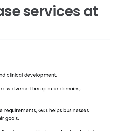
nación
del QMS ShareMe
se services at
los
D365
and clinical development.
ross diverse therapeutic domains,
ue requirements, G&L helps businesses
r goals.