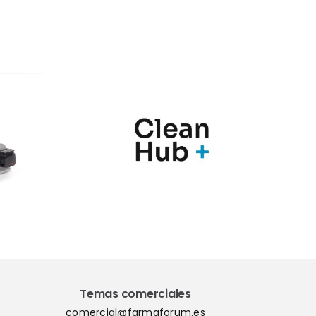
nic y
Marqués
Hub+
presenta en
n una
Farmaforum las
ia de
novedades de sus
ras
soluciones
para el
PharmaMe ERP y
l de
la nueva versión
nación
del QMS ShareMe
los
D365
Temas comerciales
comercial@farmaforum.es