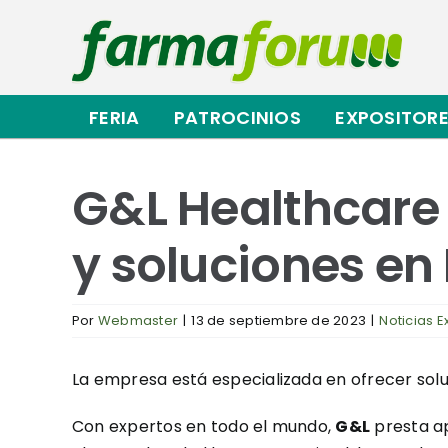
Saltar
al
contenido
FERIA
PATROCINIOS
EXPOSITOR
G&L Healthcare 
y soluciones e
Por
Webmaster
|
13 de septiembre de 2023
|
Noticias E
La empresa está especializada en ofrecer soluc
Con expertos en todo el mundo,
G&L
presta ap