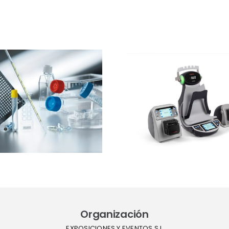
Ibertec
Thermo Fisher
Clean
Scientific
expone
presentará el
estrateg
sistema Thermo
barre
Scientific™
sucesivas 
InstaFlux™ en
contro
Farmaforum
contami
en sue
Organización
EXPOSICIONES Y EVENTOS S.L