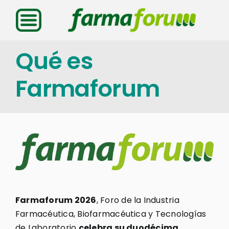
Saltar
al
contenido
Qué es
Farmaforum
Farmaforum 2026
, Foro de la Industria
Farmacéutica, Biofarmacéutica y Tecnologías
de Laboratorio
celebra su duodécima