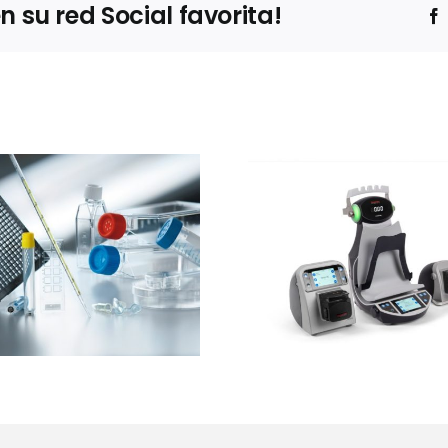
su red Social favorita!
Ibertec
Thermo Fisher
Clean
Scientific
expone
presentará el
estrateg
sistema Thermo
barre
Scientific™
sucesivas 
InstaFlux™ en
contro
Farmaforum
contami
en sue