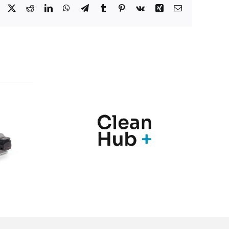
Facebook
X
Reddit
LinkedIn
WhatsApp
Telegram
Tumblr
Pinterest
Vk
Xing
Correo
electrónico
nic y
Marqués
Hub+
presenta en
n una
Farmaforum las
ia de
novedades de sus
ras
soluciones
para el
PharmaMe ERP y
l de
la nueva versión
nación
del QMS ShareMe
los
D365