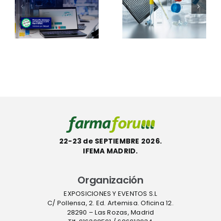
certifica
el sistema
s
otros 101
Thermo
e
productos
Scientific™
con la
InstaFlux™
etiqueta
en
l
ecológica
Farmafor
ACT
22-23 de SEPTIEMBRE 2026.
IFEMA MADRID.
Organización
EXPOSICIONES Y EVENTOS S.L
C/ Pollensa, 2. Ed. Artemisa. Oficina 12.
28290 – Las Rozas, Madrid