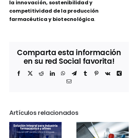
la innovación, sostenibilidad y
competitividad de la producción
farmacéutica y biotecnológica
.
Comparta esta información
en su red Social favorita!
Facebook
X
Reddit
LinkedIn
WhatsApp
Telegram
Tumblr
Pinterest
Vk
Xing
Correo
electrónico
Sostenibilidad
en el
Thermo
Artículos relacionados
rum
laboratorio:
Fisher
Greiner
Scientific
s
Bio-One
presentar