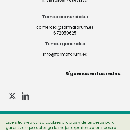
Tlf. 916308591 / 686913934
Temas comerciales
comercial@farmaforum.es
672050625
Temas generales
info@farmaforum.es
Síguenos en las redes:
© Copyright 2013-2023 . Todos los derechos reservados
Política de privacidad
|
Cookies
|
Aviso legal
|
Información adicional
Este sitio web utiliza cookies propias y de terceros para
garantizar que obtenga la mejor experiencia en nuestro