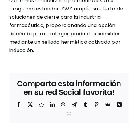
con sellos de inducción premontados a su
programa estándar, KWK amplía su oferta de
soluciones de cierre para la industria
farmacéutica, proporcionando una opción
diseñada para proteger productos sensibles
mediante un sellado hermético activado por
inducción.
Comparta esta información
en su red Social favorita!
Facebook
X
Reddit
LinkedIn
WhatsApp
Telegram
Tumblr
Pinterest
Vk
Xing
Correo
electrónico
Sostenibilidad