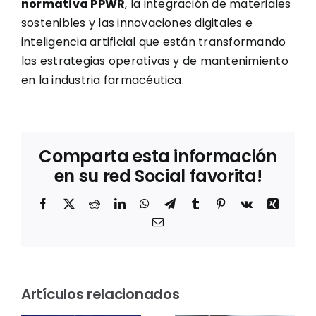
normativa
PPWR
, la integración de materiales
sostenibles y las innovaciones digitales e
inteligencia artificial que están transformando
las estrategias operativas y de mantenimiento
en la industria farmacéutica.
Comparta esta información
en su red Social favorita!
Facebook
X
Reddit
LinkedIn
WhatsApp
Telegram
Tumblr
Pinterest
Vk
Xing
Correo
electrónico
Sostenibilidad
en el
Thermo
Artículos relacionados
rum
laboratorio:
Fisher