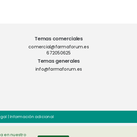
nación
del QMS ShareMe
los
D365
Temas comerciales
comercial@farmaforum.es
672050625
Temas generales
info@farmaforum.es
egal
|
Información adicional
ia en nuestro