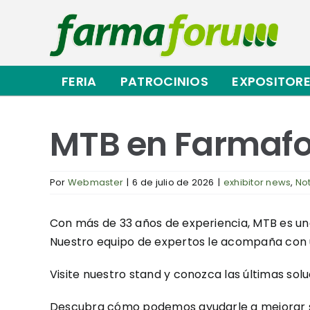
Saltar
al
contenido
FERIA
PATROCINIOS
EXPOSITOR
MTB en Farmaf
Por
Webmaster
|
6 de julio de 2026
|
exhibitor news
,
Not
Con más de 33 años de experiencia, MTB es una
Nuestro equipo de expertos le acompaña con u
Visite nuestro stand y conozca las últimas solu
Descubra cómo podemos ayudarle a mejorar s