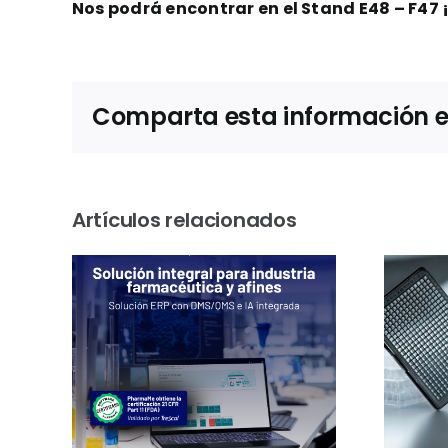
Nos podrá encontrar en el Stand E48 – F47
Comparta esta información en 
Artículos relacionados
n
Sostenibilidad en
las
el laboratorio:
 sus
Greiner Bio-One
s
certifica otros 101
P y
productos con la
sión
etiqueta