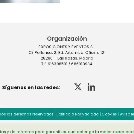
Farmaforum
contami
en sue
Organización
EXPOSICIONES Y EVENTOS S.L
C/ Pollensa, 2. Ed. Artemisa. Oficina 12.
28290 – Las Rozas, Madrid
Tlf. 916308591 / 686913934
Síguenos en las redes:
dos los derechos reservados |
Política de privacidad
|
Cookies
|
Aviso l
opias y de terceros para garantizar que obtenga la mejor experienc