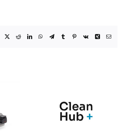
Facebook
X
Reddit
LinkedIn
WhatsApp
Telegram
Tumblr
Pinterest
Vk
Xing
Correo
electrónico
nic y
Marqués
Hub+
presenta en
n una
Farmaforum las
ia de
novedades de sus
ras
soluciones
para el
PharmaMe ERP y
l de
la nueva versión