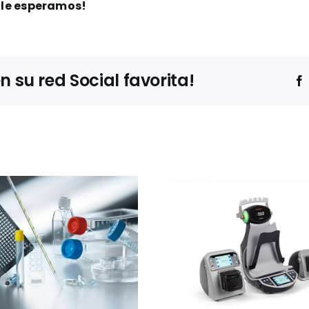
 ¡le esperamos!
su red Social favorita!
Ibertec
Thermo Fisher
Clean
Scientific
expone
presentará el
estrateg
sistema Thermo
barre
Scientific™
sucesivas 
InstaFlux™ en
contro