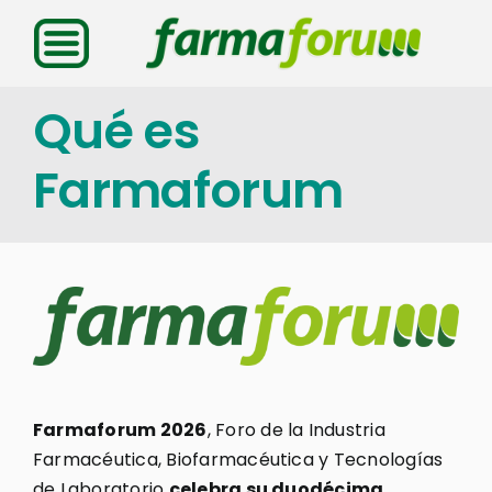
Saltar
al
contenido
Qué es
Farmaforum
Farmaforum 2026
, Foro de la Industria
Farmacéutica, Biofarmacéutica y Tecnologías
de Laboratorio
celebra su duodécima