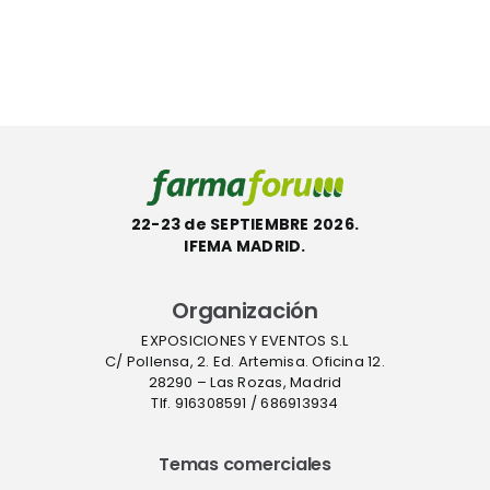
con la
InstaFlux™
etiqueta
en
l
ecológica
Farmafor
ACT
22-23 de SEPTIEMBRE 2026.
IFEMA MADRID.
Organización
EXPOSICIONES Y EVENTOS S.L
C/ Pollensa, 2. Ed. Artemisa. Oficina 12.
28290 – Las Rozas, Madrid
Tlf. 916308591 / 686913934
Temas comerciales