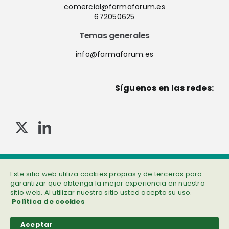
comercial@farmaforum.es
672050625
Temas generales
info@farmaforum.es
Síguenos en las redes:
© Copyright 2013-2023 . Todos los derechos reservados
Política de privacidad
|
Cookies
|
Aviso legal
|
Información adicional
Este sitio web utiliza cookies propias y de terceros para
garantizar que obtenga la mejor experiencia en nuestro
sitio web. Al utilizar nuestro sitio usted acepta su uso.
Política de cookies
Aceptar