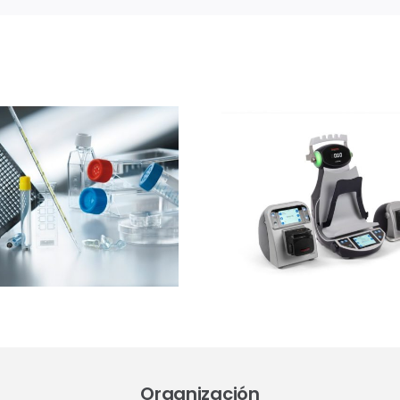
Ibertec
Thermo Fisher
Clean
Scientific
expone
presentará el
estrateg
sistema Thermo
barre
Scientific™
sucesivas 
InstaFlux™ en
contro
Farmaforum
contami
en sue
Organización