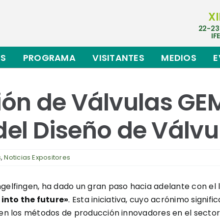
XI
22-23
IF
ES
PROGRAMA
VISITANTES
MEDIOS
E
ón de Válvulas GE
del Diseño de Válvu
s
,
Noticias Expositores
 Ingelfingen, ha dado un gran paso hacia adelante con e
 into the future»
. Esta iniciativa, cuyo acrónimo signifi
 en los métodos de producción innovadores en el sector 