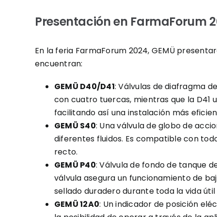
Presentación en FarmaForum 
En la feria FarmaForum 2024, GEMÜ presentará
encuentran:
GEMÜ D40/D41
: Válvulas de diafragma d
con cuatro tuercas, mientras que la D41 u
facilitando así una instalación más eficie
GEMÜ S40
: Una válvula de globo de acc
diferentes fluidos. Es compatible con tod
recto.
GEMÜ P40
: Válvula de fondo de tanque 
válvula asegura un funcionamiento de baj
sellado duradero durante toda la vida útil 
GEMÜ 12A0
: Un indicador de posición el