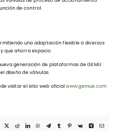
 las válvulas de proceso de accionamiento
unción de control.
mitiendo una adaptación flexible a diversos
 y que ahorra espacio.
a nueva generación de plataformas de GEMÜ
el diseño de válvulas.
visitar el sitio web oficial
www.gemue.com
Facebook
X
Reddit
LinkedIn
WhatsApp
Telegram
Tumblr
Pinterest
Vk
Xing
Correo
electrónico