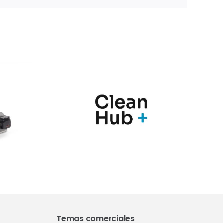
nic y
Marqués
Hub+
presenta en
n una
Farmaforum las
ia de
novedades de sus
ras
soluciones
para el
PharmaMe ERP y
l de
la nueva versión
nación
del QMS ShareMe
los
D365
Temas comerciales