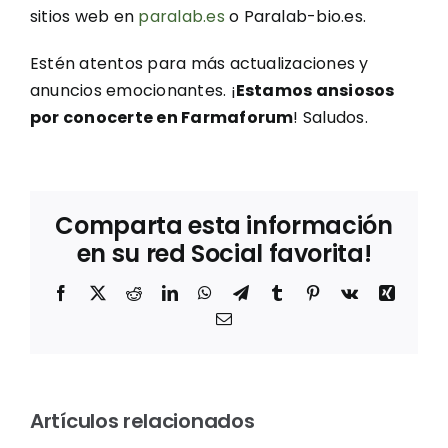
sitios web en
paralab.es
o Paralab-bio.es.
Estén atentos para más actualizaciones y
anuncios emocionantes. ¡
Estamos ansiosos
por conocerte en Farmaforum
! Saludos.
Comparta esta información
en su red Social favorita!
Facebook
X
Reddit
LinkedIn
WhatsApp
Telegram
Tumblr
Pinterest
Vk
Xing
Correo
electrónico
Sostenibilidad
en el
Thermo
Artículos relacionados
rum
laboratorio:
Fisher