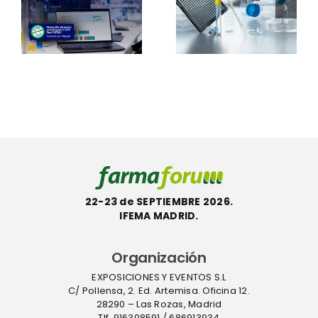
certifica
el sistema
s
otros 101
Thermo
e
productos
Scientific™
con la
InstaFlux™
etiqueta
en
l
ecológica
Farmafor
ACT
22-23 de SEPTIEMBRE 2026.
IFEMA MADRID.
Organización
EXPOSICIONES Y EVENTOS S.L
C/ Pollensa, 2. Ed. Artemisa. Oficina 12.
28290 – Las Rozas, Madrid
Tlf. 916308591 / 686913934