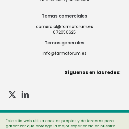
Temas comerciales
comercial@farmaforum.es
672050625
Temas generales
info@farmaforum.es
Síguenos en las redes:
© Copyright 2013-2023 . Todos los derechos reservados
Política de privacidad
|
Cookies
|
Aviso legal
|
Información adicional
Este sitio web utiliza cookies propias y de terceros para
garantizar que obtenga la mejor experiencia en nuestro