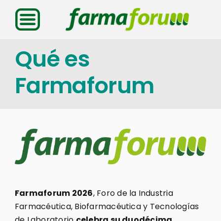
Saltar
al
contenido
Qué es
Farmaforum
Farmaforum 2026
, Foro de la Industria
Farmacéutica, Biofarmacéutica y Tecnologías
de Laboratorio
celebra su duodécima